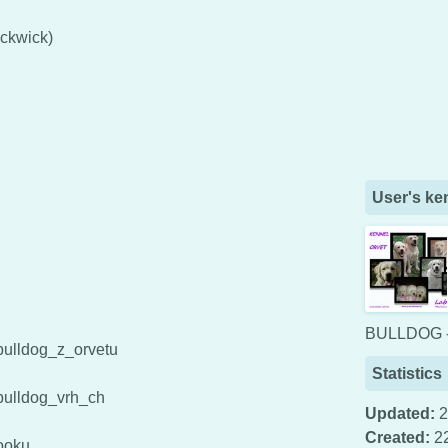
ickwick)
User's ke
BULLDOG -
_bulldog_z_orvetu
Statistics
l_bulldog_vrh_ch
Updated:
2
Created:
2
booku