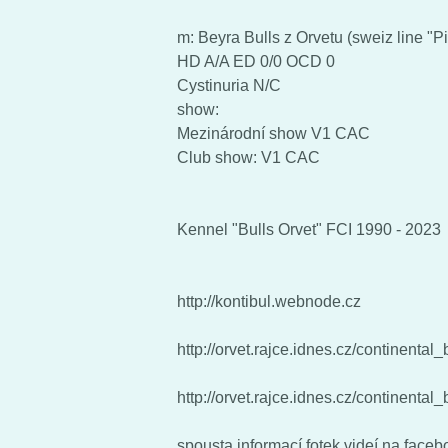
m: Beyra Bulls z Orvetu (sweiz line "P
HD A/A ED 0/0 OCD 0
Cystinuria N/C
show:
Mezinárodní show V1 CAC
Club show: V1 CAC
Kennel "Bulls Orvet" FCI 1990 - 2023
http://kontibul.webnode.cz
http://orvet.rajce.idnes.cz/continental
http://orvet.rajce.idnes.cz/continenta
spousta informací,fotek,videí na face